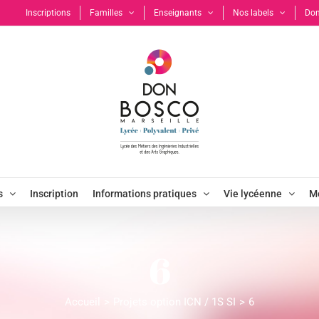
Inscriptions
Familles
Enseignants
Nos labels
Don
s
Inscription
Informations pratiques
Vie lycéenne
Mo
6
Accueil
Projets option ICN / 1S SI
6