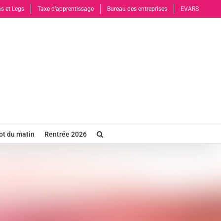
s et Legs
Taxe d’apprentissage
Bureau des entreprises
EVARS
t du matin
Rentrée 2026