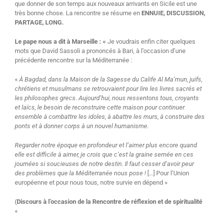
que donner de son temps aux nouveaux arrivants en Sicile est une
très bonne chose. La rencontre se résume en
ENNUIE, DISCUSSION,
PARTAGE, LONG.
Le pape nous a dit à Marseille : «
Je voudrais enfin citer quelques
mots que David Sassoli a prononcés à Bari, à l’occasion d’une
précédente rencontre sur la Méditerranée :
«
À Bagdad, dans la Maison de la Sagesse du Calife Al Ma’mun, juifs,
chrétiens et musulmans se retrouvaient pour lire les livres sacrés et
les philosophes grecs. Aujourd’hui, nous ressentons tous, croyants
et laïcs, le besoin de reconstruire cette maison pour continuer
ensemble à combattre les idoles, à abattre les murs, à construire des
ponts et à donner corps à un nouvel humanisme.
Regarder notre époque en profondeur et l’aimer plus encore quand
elle est difficile à aimer, je crois que c’est la graine semée en ces
journées si soucieuses de notre destin. Il faut cesser d’avoir peur
des problèmes que la Méditerranée nous pose !
[…] Pour l’Union
européenne et pour nous tous, notre survie en dépend »
(
Discours à l’occasion de la Rencontre de réflexion et de spiritualité
«