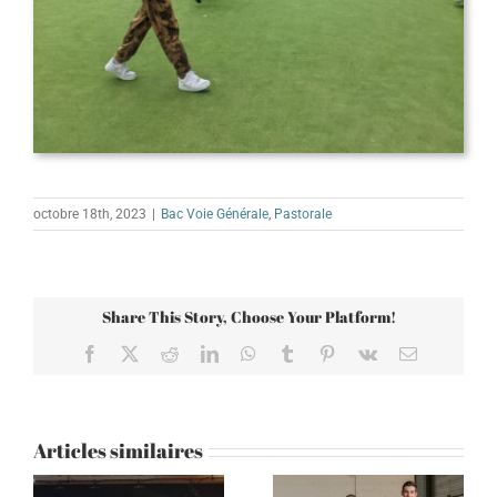
octobre 18th, 2023
|
Bac Voie Générale
,
Pastorale
Share This Story, Choose Your Platform!
Facebook
X
Reddit
LinkedIn
WhatsApp
Tumblr
Pinterest
Vk
Email
Articles similaires