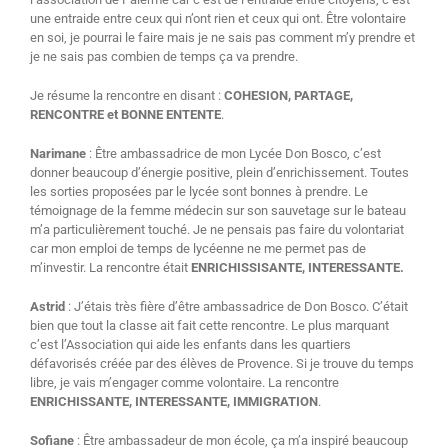
une entraide entre ceux qui n’ont rien et ceux qui ont. Être volontaire
en soi, je pourrai le faire mais je ne sais pas comment m’y prendre et
je ne sais pas combien de temps ça va prendre.
Je résume la rencontre en disant :
COHESION, PARTAGE,
RENCONTRE et BONNE ENTENTE
.
Narimane
: Être ambassadrice de mon Lycée Don Bosco, c’est
donner beaucoup d’énergie positive, plein d’enrichissement. Toutes
les sorties proposées par le lycée sont bonnes à prendre. Le
témoignage de la femme médecin sur son sauvetage sur le bateau
m’a particulièrement touché. Je ne pensais pas faire du volontariat
car mon emploi de temps de lycéenne ne me permet pas de
m’investir. La rencontre était
ENRICHISSISANTE, INTERESSANTE.
Astrid
: J’étais très fière d’être ambassadrice de Don Bosco. C’était
bien que tout la classe ait fait cette rencontre. Le plus marquant
c’est l’Association qui aide les enfants dans les quartiers
défavorisés créée par des élèves de Provence. Si je trouve du temps
libre, je vais m’engager comme volontaire. La rencontre
ENRICHISSANTE, INTERESSANTE, IMMIGRATION
.
Sofiane
: Être ambassadeur de mon école, ça m’a inspiré beaucoup