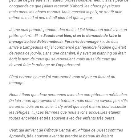
peur de ne pas être à la hauteur professionnellement. J’avais peur de
choquer de ce que j’allais recevoir. D’abord, les chocs physiques
mais aussi les chocs moraux. Mais recevoir la paix, se sentir utile
même si c’est si peu c’était plus fort que la peur.
Je me suis préparé pendant des mois et j’ai beaucoup parlé avec un
prêtre qui m’a dit : «
Ecoute moi bien, si on te demande de faire le
ménage au lieu d’être médecin. Feras-tu le ménage
? ». Je suis
arrivé à Lampedusa et j’ai commencé par rejoindre l’équipe qui était
de repos ce jour-là. Dans une chambre, il y avait un planning où était
écrit le nom de ceux qui se reposaient, mais aussi de ceux qui
devront faire le ménage de l’appartement.
C’est comme ça que j’ai commencé mon séjour en faisant du
ménage.
Nous étions que deux personnes avec des compétences médicales.
De loin, nous apercevons des bateaux mais nous ne savons pas s’ils
seront en bois ou en acier. Il n’y avait que sept marins pour accueillir
les réfugiés. (…) Les femmes que nous avons accueillies étaient
toutes enceintes et très souvent avec des enfants très petits.
Ceux qui arrivent de l’Afrique Central et l’Afrique de Ouest sont très
éprouvés, très souvent avant de prendre le bateau ils étaient