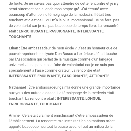
de fierté. Je ne savais pas quoi attendre de cette rencontre et je n’y
serai sûrement pas aller de mon propre gré. J’ai écouté avec
beaucoup d’attention le témoignage de la médecin. Il était très
touchant et c’est celui qui m’a le plus impressionné. Je ne ferai pas
de volontariat car je n’ai pas beaucoup de temps libre. La rencontré
était :
ENRICHISSANTE, PASSIONANTE, INTERESSANTE,
TOUCHANTE
.
Ethan
: Être ambassadeur de mon école ? C’est un honneur que de
pouvoir représenter le lycée Don Bosco à l’extérieur. J’était touché
par l’Association qui parlait de la musique comme d’un langage
universel. Je ne pense pas faire de volontariat car je ne suis pas
spécialement à l’aise comme orateur. La rencontre était
INTERESSANTE, EMOUVANTE, PASSIONANTE, ATTIRANTE
.
Nathanaël
: Être ambassadeur ça m’a donné une grande importance
aux yeux des autres classes. Le témoignage de la médecin était
touchant. La rencontre était :
INTERESSANTE, LONGUE,
ENRICHISSANTE, TOUCHANTE.
Amine
: Cela était vraiment enrichissant d’être ambassadeur de
l’établissement. La rencontre m’a instruit et les animations m’ont
apporté beaucoup ; surtout la pause avec le foot au milieu de la