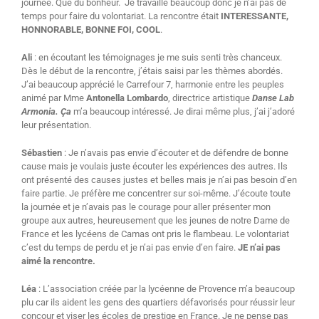
journée. Que du bonheur.
Je travaille beaucoup donc je n’ai pas de
temps pour faire du volontariat. La rencontre était
INTERESSANTE,
HONNORABLE, BONNE FOI, COOL
.
Ali
: en écoutant les témoignages je me suis senti très chanceux.
Dès le début de la rencontre, j’étais saisi par les thèmes abordés.
J’ai beaucoup apprécié le Carrefour 7, harmonie entre les peuples
animé par Mme
Antonella Lombardo
, directrice artistique
Danse Lab
Armonia. Ça
m’a beaucoup intéressé. Je dirai même plus, j’ai j’adoré
leur présentation.
Sébastien
: Je n’avais pas envie d’écouter et de défendre de bonne
cause mais je voulais juste écouter les expériences des autres. Ils
ont présenté des causes justes et belles mais je n’ai pas besoin d’en
faire partie. Je préfère me concentrer sur soi-même. J’écoute toute
la journée et je n’avais pas le courage pour aller présenter mon
groupe aux autres, heureusement que les jeunes de notre Dame de
France et les lycéens de Camas ont pris le flambeau. Le volontariat
c’est du temps de perdu et je n’ai pas envie d’en faire.
JE n’ai pas
aimé la rencontre.
Léa
: L’association créée par la lycéenne de Provence m’a beaucoup
plu car ils aident les gens des quartiers défavorisés pour réussir leur
concour et viser les écoles de prestige en France. Je ne pense pas