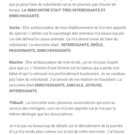
que je peux faire du volontariat car je ne pourrais pas trouver de
temps.
LA RENCONTRE ETAIT TRES INTERESSANTE ET
ENRICHISSANTE.
Sacha :
Être ambassadeur de mon établissement ne m’a rien apporté
de spécial. L’atelier sur le sauvetage des animaux m’a beaucoup plu
car elle défend la cause animale. Ça m’a donné envie de faire du
volontariat. La rencontre était :
INTERESSANTE, DRÔLE,
PASSIONANTE, ENRICHISSISANTE.
Maxime
: Être ambassadeur de mon école, ça ne m’a pas inspiré
plus que ça. L’histoire d’une femme sur le bateau qui a perdu son
bébé et qui l’a retrouvé m’a profondément bouleversé. Je ne voudrais
pas faire du volontariat. J’ai besoin de me réaliser en travaillant. La
rencontre était
ENRICHISSANTE, AMICALE, JOYEUSE,
INTERESSANTE
.
Thibault
: La rencontre avec plusieurs associations qui sont au
service des immigrés, ceci ne m’a rien apporté car je n’ai pas la
même idéologie que les Associations.
Je n’ai pas eu beaucoup de détails sur le déroulement de la journée
et ça m’a rendu plus curieux sur le but de cette rencontre. J’ai trouvé