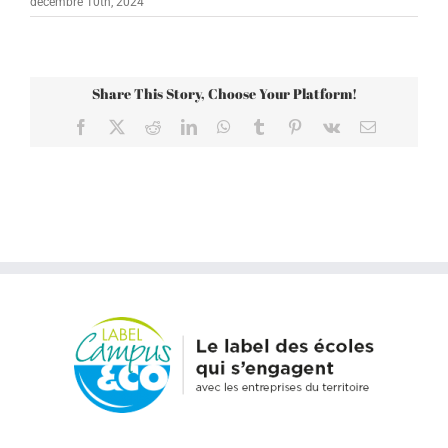
décembre 10th, 2024
Share This Story, Choose Your Platform!
Facebook
X
Reddit
LinkedIn
WhatsApp
Tumblr
Pinterest
Vk
Email