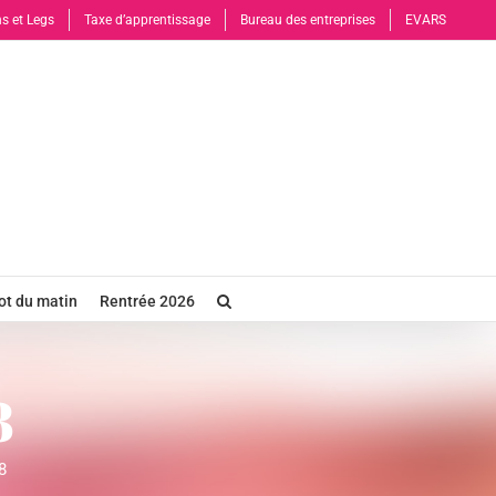
s et Legs
Taxe d’apprentissage
Bureau des entreprises
EVARS
t du matin
Rentrée 2026
8
8