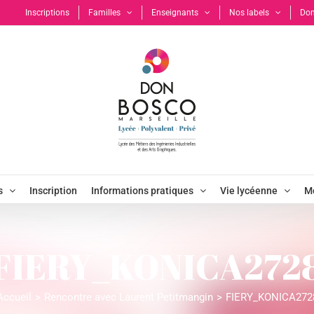
Inscriptions
Familles
Enseignants
Nos labels
Don
s
Inscription
Informations pratiques
Vie lycéenne
Mo
FIERY_KONICA272
Accueil
Rencontre avec Laurent Petitmangin
FIERY_KONICA272