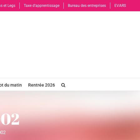
s et Legs
Taxe d’apprentissage
Bureau des entreprises
EVARS
t du matin
Rentrée 2026
002
002