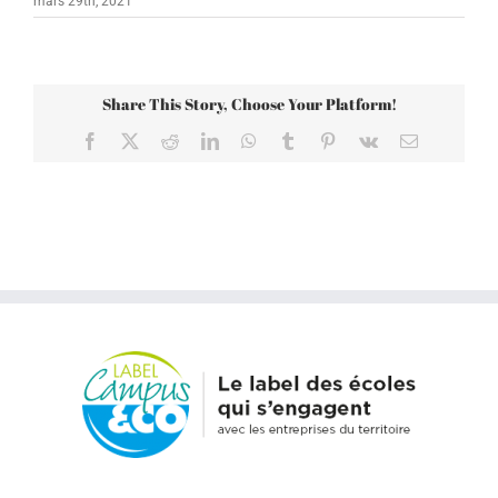
mars 29th, 2021
Share This Story, Choose Your Platform!
Facebook
X
Reddit
LinkedIn
WhatsApp
Tumblr
Pinterest
Vk
Email