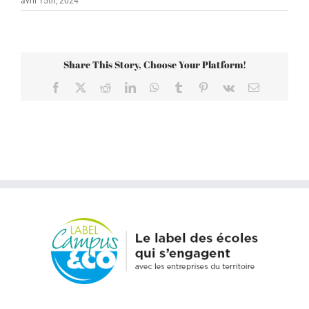
avril 15th, 2024
Share This Story, Choose Your Platform!
Facebook
X
Reddit
LinkedIn
WhatsApp
Tumblr
Pinterest
Vk
Email