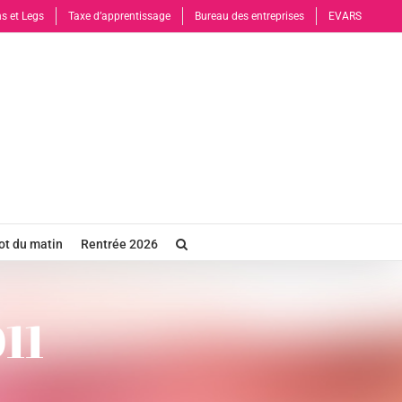
s et Legs
Taxe d’apprentissage
Bureau des entreprises
EVARS
t du matin
Rentrée 2026
11