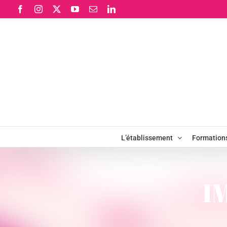
Passer
Facebook
Instagram
X
YouTube
Email
LinkedIn
au
contenu
L’établissement
Formation
I