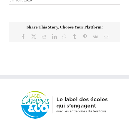
juin 10th, 2026
Share This Story, Choose Your Platform!
Facebook
X
Reddit
LinkedIn
WhatsApp
Tumblr
Pinterest
Vk
Email