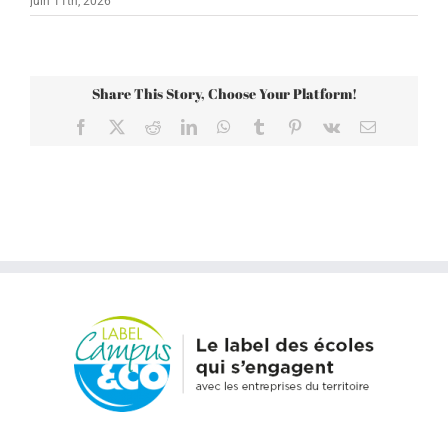
juin 11th, 2026
Share This Story, Choose Your Platform!
Facebook
X
Reddit
LinkedIn
WhatsApp
Tumblr
Pinterest
Vk
Email