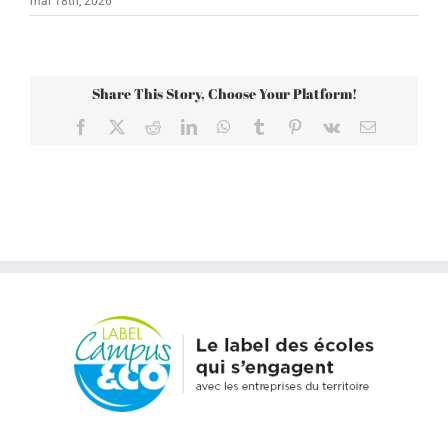
mai 18th, 2026
Share This Story, Choose Your Platform!
Facebook
X
Reddit
LinkedIn
WhatsApp
Tumblr
Pinterest
Vk
Email