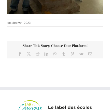
octobre 9th, 2023
Share This Story, Choose Your Platform!
Facebook
X
Reddit
LinkedIn
WhatsApp
Tumblr
Pinterest
Vk
Email