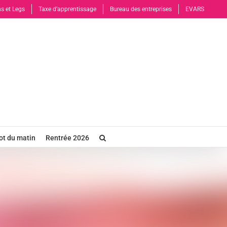
s et Legs
Taxe d’apprentissage
Bureau des entreprises
EVARS
t du matin
Rentrée 2026