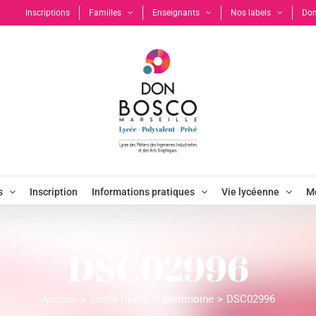
Inscriptions
Familles
Enseignants
Nos labels
Don
s
Inscription
Informations pratiques
Vie lycéenne
Mo
DSC02996
Accueil
Sortie Opéra et patrimoine
DSC02996