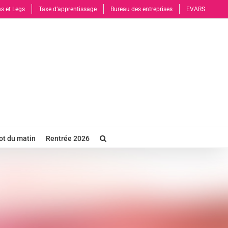
s et Legs
Taxe d’apprentissage
Bureau des entreprises
EVARS
t du matin
Rentrée 2026