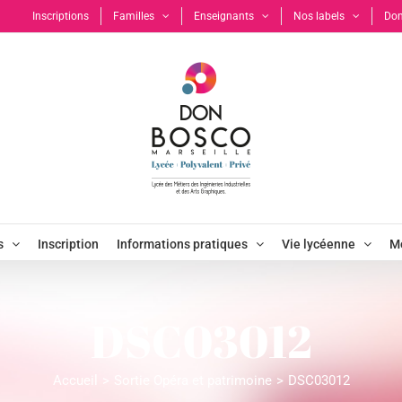
Inscriptions
Familles
Enseignants
Nos labels
Don
s
Inscription
Informations pratiques
Vie lycéenne
Mo
DSC03012
Accueil
Sortie Opéra et patrimoine
DSC03012