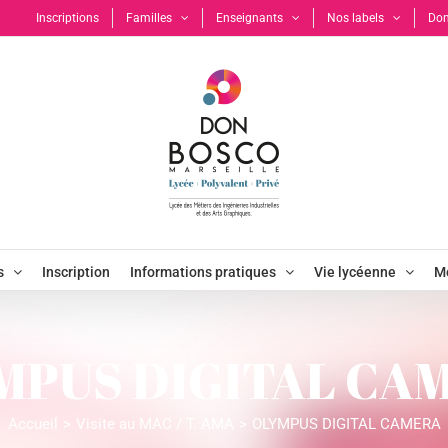
Inscriptions
Familles
Enseignants
Nos labels
Don
s
Inscription
Informations pratiques
Vie lycéenne
Mo
MPUS DIGITAL CA
Accueil
Visite au MAC / T. AMA
OLYMPUS DIGITAL CAMERA