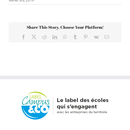
février 3rd, 2019
Share This Story, Choose Your Platform!
Facebook
X
Reddit
LinkedIn
WhatsApp
Tumblr
Pinterest
Vk
Email