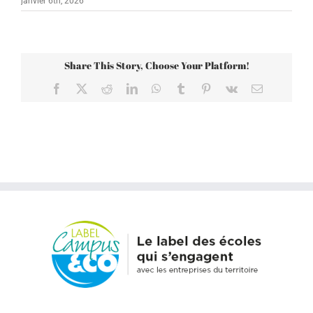
janvier 6th, 2026
Share This Story, Choose Your Platform!
Facebook
X
Reddit
LinkedIn
WhatsApp
Tumblr
Pinterest
Vk
Email