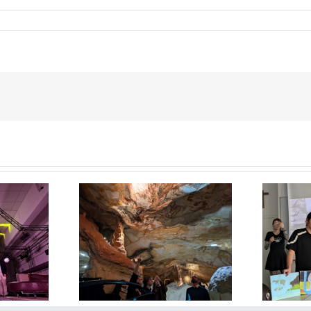
Pierre Corbinais : L’art de
er : visite des
panser les plaies par le
lisses
pixel