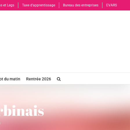
s et Legs
Taxe d’apprentissage
Bureau des entreprises
EVARS
t du matin
Rentrée 2026
rbinais
s