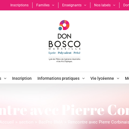
Inscriptions
Familles
Enseignants
Nos labels
Don
s
Inscription
Informations pratiques
Vie lycéenne
Mo
tre avec Pierre Co
Accueil
section
BacPro BMA
Rencontre avec Pierre Corbinai