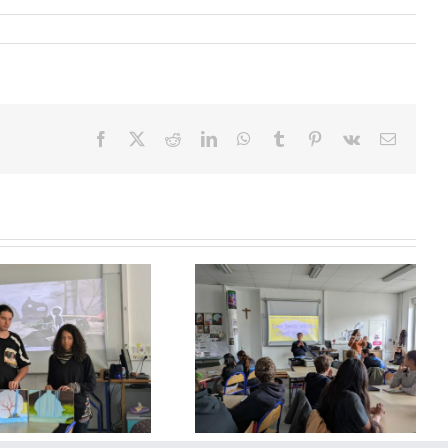
Facebook
X
Reddit
LinkedIn
WhatsApp
Tumblr
Pinterest
Vk
Email
Projet BMA 1 « Une rentrée
numérique : les jeux vidéos,
c’est la vie ! »