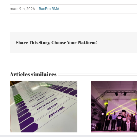
mars 9th, 2026
|
BacPro BMA
Share This Story, Choose Your Platform!
Articles similaires
Don Bosco honoré au
Grotte Cosqu
Festiclip
cou