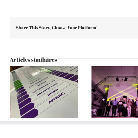
Share This Story, Choose Your Platform!
Articles similaires
Don Bosco honoré au
Grotte Cosqu
Festiclip
cou