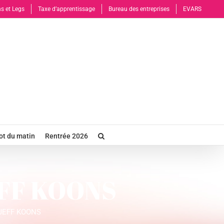
s et Legs
Taxe d’apprentissage
Bureau des entreprises
EVARS
t du matin
Rentrée 2026
JEFF KOONS
n JEFF KOONS