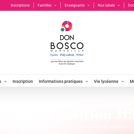
Inscriptions
Familles
Enseignants
Nos labels
Don
s
Inscription
Informations pratiques
Vie lycéenne
Mo
e de l’exposition 
acPro BMA
Sorties et travaux d'élèves
Découverte de l’expositio