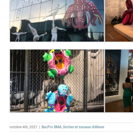
octobre 4th, 2021
|
BacPro BMA
,
Sorties et travaux d'élèves