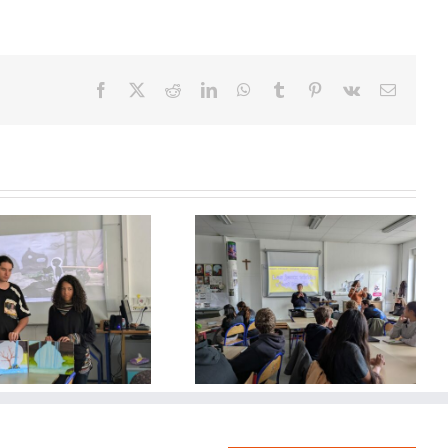
Facebook
X
Reddit
LinkedIn
WhatsApp
Tumblr
Pinterest
Vk
Email
Projet BMA 1 « Une rentrée
numérique : les jeux vidéos,
c’est la vie ! »