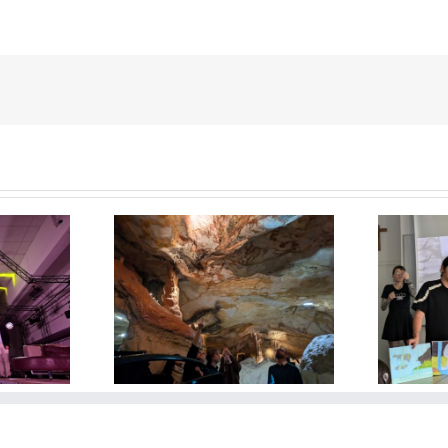
Pierre Corbinais : L’art de
er : visite des
panser les plaies par le
lisses
pixel