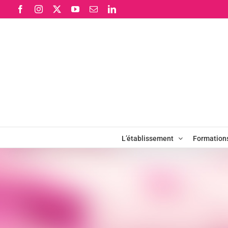
Passer
Facebook
Instagram
X
YouTube
Email
LinkedIn
au
contenu
L’établissement
Formation