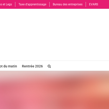
s et Legs
Taxe d’apprentissage
Bureau des entreprises
EVARS
t du matin
Rentrée 2026