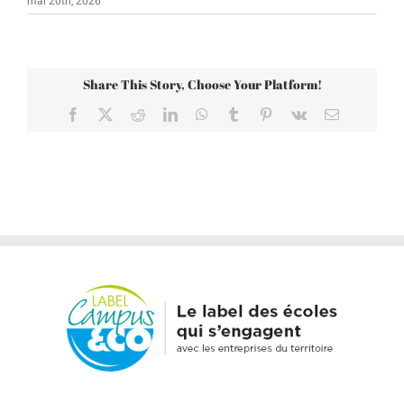
mai 20th, 2026
Share This Story, Choose Your Platform!
Facebook
X
Reddit
LinkedIn
WhatsApp
Tumblr
Pinterest
Vk
Email