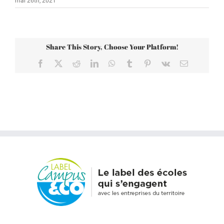
mai 26th, 2021
Share This Story, Choose Your Platform!
Facebook
X
Reddit
LinkedIn
WhatsApp
Tumblr
Pinterest
Vk
Email