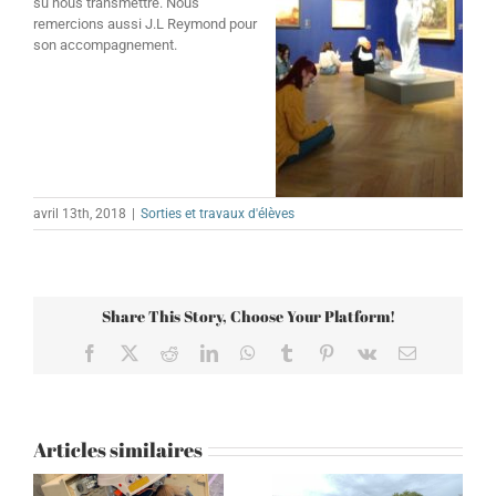
su nous transmettre. Nous
remercions aussi J.L Reymond pour
son accompagnement.
avril 13th, 2018
|
Sorties et travaux d'élèves
Share This Story, Choose Your Platform!
Facebook
X
Reddit
LinkedIn
WhatsApp
Tumblr
Pinterest
Vk
Email
Articles similaires