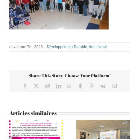
novembre 7th, 2023
|
Développement Durable
,
Non classé
Share This Story, Choose Your Platform!
Facebook
X
Reddit
LinkedIn
WhatsApp
Tumblr
Pinterest
Vk
Email
Articles similaires