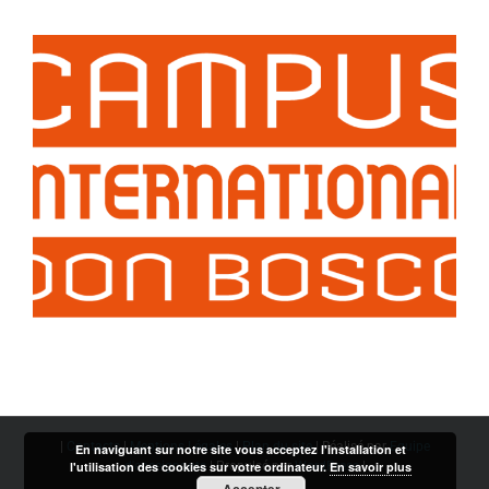
|
Contacts
|
Mentions Légales
|
Plan du site
| Réalisé par
Equipe
En naviguant sur notre site vous acceptez l'installation et
d'enseignants
| Propulsé par
WordPress
|
l'utilisation des cookies sur votre ordinateur.
En savoir plus