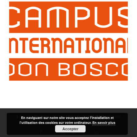
|
Contacts
|
Mentions Légales
|
Plan du site
| Réalisé par
Equipe
En naviguant sur notre site vous acceptez l'installation et
d'enseignants
| Propulsé par
WordPress
|
l'utilisation des cookies sur votre ordinateur.
En savoir plus
Accepter
Facebook
Instagram
X
YouTube
Email
LinkedIn