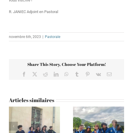
vous inscrire !
R. JANIEC Adjoint en Pastoral
novembre 6th, 2023
|
Pastorale
Share This Story, Choose Your Platform!
Facebook
X
Reddit
LinkedIn
WhatsApp
Tumblr
Pinterest
Vk
Email
Articles similaires
Lourdes 2026 – Une
Rencontre avec
expérience
Frère Luc de Taizé –