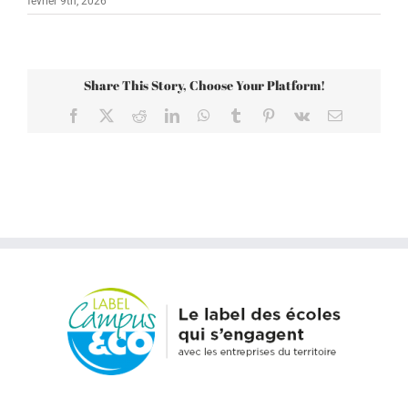
février 9th, 2026
Share This Story, Choose Your Platform!
Facebook
X
Reddit
LinkedIn
WhatsApp
Tumblr
Pinterest
Vk
Email