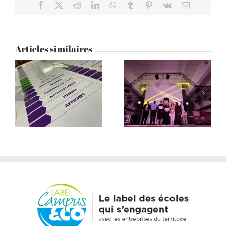
Facebook
X
Reddit
LinkedIn
WhatsApp
Tumblr
Pinterest
Vk
Email
Articles similaires
Don Bosco honoré
Grotte Cosquer :
au Festiclip
visite des coulisses