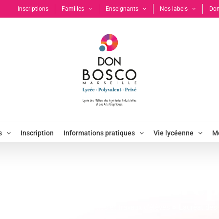
Inscriptions
Familles
Enseignants
Nos labels
Don
s
Inscription
Informations pratiques
Vie lycéenne
Mo
éat des mini-entrep
o RPIP
Projet pédagogique
Sorties et travaux d'élèves
Lauréat des 