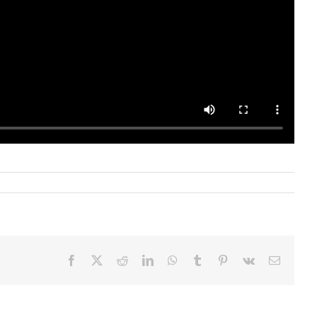
Facebook
X
Reddit
LinkedIn
WhatsApp
Tumblr
Pinterest
Vk
Email