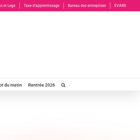
s et Legs
Taxe d’apprentissage
Bureau des entreprises
EVARS
t du matin
Rentrée 2026
rises
mini-entreprises