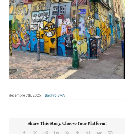
décembre 7th, 2025
|
BacPro BMA
Share This Story, Choose Your Platform!
Facebook
X
Reddit
LinkedIn
WhatsApp
Tumblr
Pinterest
Vk
Email