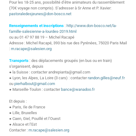
Pour les 18-25 ans, possibilité d’être animateurs du rassemblement
(70€ voyage non compris). S’adresser à Sr Anne et P. Xavier:
pastoraledesjeunes@don-bosco.net
Renseignements et inscriptions
:
http://www.don-bosco.net/la-
famille-salesienne-a-lourdes-2019.html
ou au 01 47 97 88 19 – Michel Racapé
Adresse : Michel Racapé, 393 bis rue des Pyrénées, 75020 Paris Mail
:
m.racape@salesien.org
Transports
: des déplacements groupés (en bus ou en train)
s’organisent, depuis
● la Suisse : contacter andrepianta@gmail.com
● Lyon, les Alpes, La Loire (3 cars) : contacter
randon.gilles@neuf.fr
ou
pierhalbout@gmail.com
● Marseille-Toulon : contacter
bance@wanadoo.fr
Et depuis :
● Paris, Ile de France
● Lille, Bruxelles
● Caen, Giel, Pouillé et l’Ouest
● Alsace et l’Est
Contacter :
m.racape@salesien.org