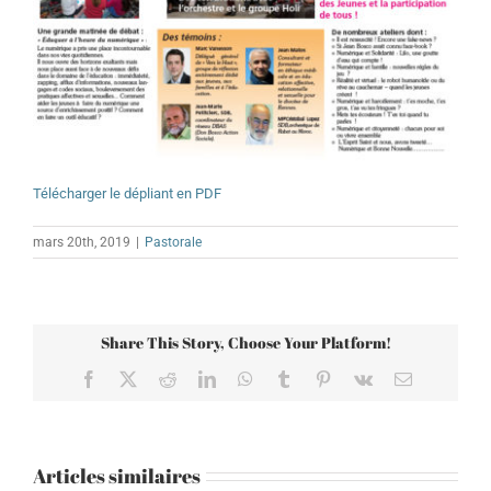
Télécharger le dépliant en PDF
mars 20th, 2019
|
Pastorale
Share This Story, Choose Your Platform!
Facebook
X
Reddit
LinkedIn
WhatsApp
Tumblr
Pinterest
Vk
Email
Articles similaires