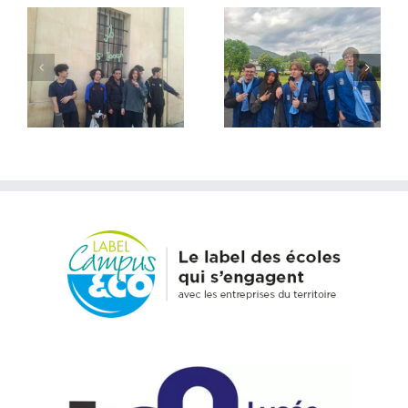
Lourdes 2026 – Une
Rencontre avec
expérience
Frère Luc de Taizé –
incroyable et
Tout quitter
extraordinaire