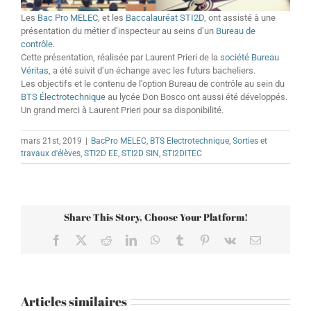
Les
Bac Pro MELEC
, et les
Baccalauréat STI2D
, ont assisté à une
présentation du métier d’inspecteur au seins d’un
Bureau de
contrôle
.
Cette présentation, réalisée par Laurent Prieri de la
société Bureau
Véritas
, a été suivit d’un échange avec les futurs bacheliers.
Les objectifs et le contenu de l’option Bureau de contrôle au sein du
BTS Électrotechnique
au lycée Don Bosco ont aussi été développés.
Un grand merci à Laurent Prieri pour sa disponibilité.
mars 21st, 2019
|
BacPro MELEC
,
BTS Electrotechnique
,
Sorties et
travaux d'élèves
,
STI2D EE
,
STI2D SIN
,
STI2DITEC
Share This Story, Choose Your Platform!
Facebook
X
Reddit
LinkedIn
WhatsApp
Tumblr
Pinterest
Vk
Email
Articles similaires