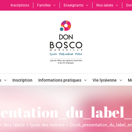
Inscriptions
Familles
Enseignants
Nos labels
Don
s
Inscription
Informations pratiques
Vie lycéenne
Mo
entation_du_label_
Nos labels
lycée des métiers
Doc6_presentation_du_label_en