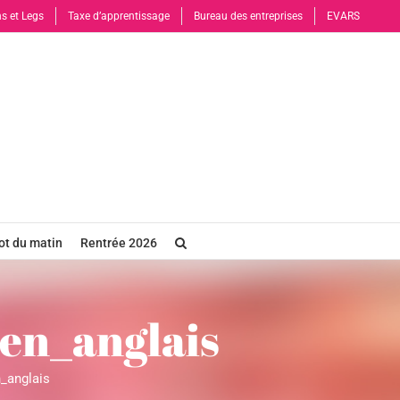
s et Legs
Taxe d’apprentissage
Bureau des entreprises
EVARS
t du matin
Rentrée 2026
en_anglais
_anglais