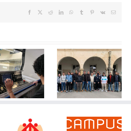
Facebook
X
Reddit
LinkedIn
WhatsApp
Tumblr
Pinterest
Vk
Email
Retrouvailles anciens BTS