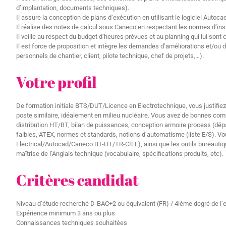
d’implantation, documents techniques).
Il assure la conception de plans d’exécution en utilisant le logiciel Autoca
Il réalise des notes de calcul sous Caneco en respectant les normes d’inst
Il veille au respect du budget d’heures prévues et au planning qui lui sont 
Il est force de proposition et intègre les demandes d’améliorations et/ou 
personnels de chantier, client, pilote technique, chef de projets,…).
Votre profil
De formation initiale BTS/DUT/Licence en Electrotechnique, vous justifie
poste similaire, idéalement en milieu nucléaire. Vous avez de bonnes com
distribution HT/BT, bilan de puissances, conception armoire process (dép
faibles, ATEX, normes et standards, notions d’automatisme (liste E/S). Vou
Electrical/Autocad/Caneco BT-HT/TR-CIEL), ainsi que les outils bureauti
maîtrise de l’Anglais technique (vocabulaire, spécifications produits, etc).
Critères candidat
Niveau d’étude recherché D-BAC+2 ou équivalent (FR) / 4ième degré de l
Expérience minimum 3 ans ou plus
Connaissances techniques souhaitées