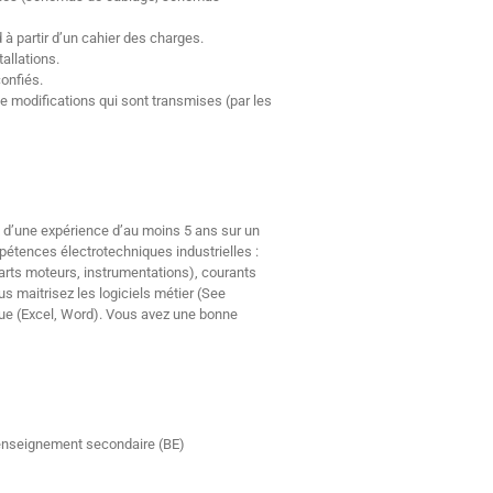
d à partir d’un cahier des charges.
allations.
confiés.
de modifications qui sont transmises (par les
z d’une expérience d’au moins 5 ans sur un
pétences électrotechniques industrielles :
arts moteurs, instrumentations), courants
s maitrisez les logiciels métier (See
que (Excel, Word). Vous avez une bonne
’enseignement secondaire (BE)