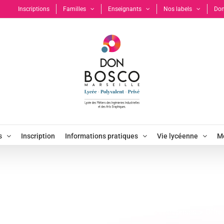
Inscriptions
Familles
Enseignants
Nos labels
Don
s
Inscription
Informations pratiques
Vie lycéenne
Mo
emploi BTS Electro
ue
Offres d'emploi ou de stage
Relations avec les entreprises
Offre