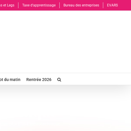
s et Legs
Taxe d’apprentissage
Bureau des entreprises
EVARS
t du matin
Rentrée 2026
technique
 d’emploi BTS Electrotechnique