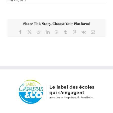
mai 7th, 2019
Share This Story, Choose Your Platform!
Facebook
X
Reddit
LinkedIn
WhatsApp
Tumblr
Pinterest
Vk
Email