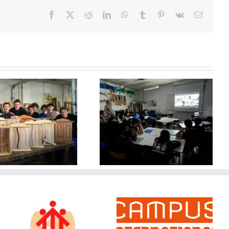
Facebook
X
Reddit
LinkedIn
WhatsApp
Tumblr
Pinterest
Vk
Email
NOTRE DAME : les Métiers
du Bois et du Métal