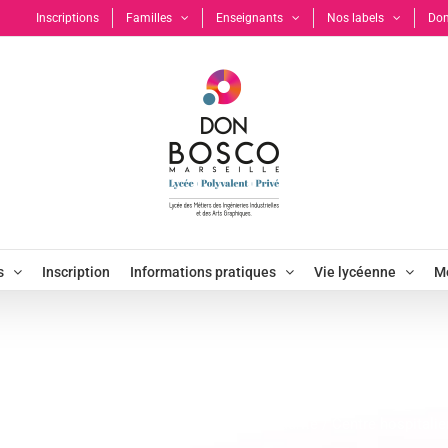
Inscriptions
Familles
Enseignants
Nos labels
Don
s
Inscription
Informations pratiques
Vie lycéenne
Mo
arité / Centre hospi
section
CAP Menuisiers
Opération solidarité / Centre hospitali