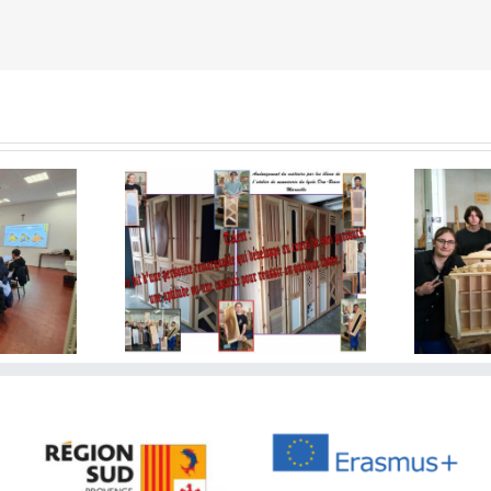
 chef d’œuvre
La team Menuiserie
025