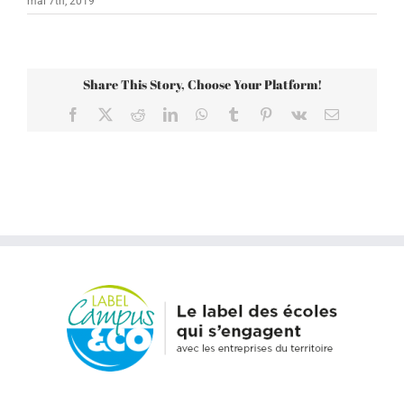
mai 7th, 2019
Share This Story, Choose Your Platform!
Facebook
X
Reddit
LinkedIn
WhatsApp
Tumblr
Pinterest
Vk
Email