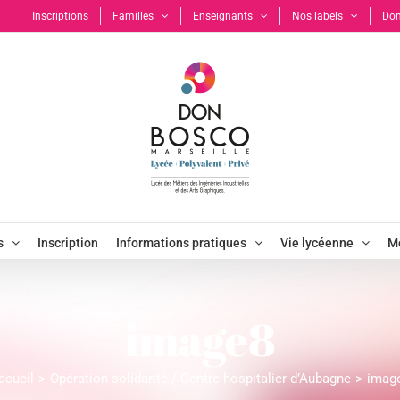
Inscriptions
Familles
Enseignants
Nos labels
Don
s
Inscription
Informations pratiques
Vie lycéenne
Mo
image8
ccueil
Opération solidarité / Centre hospitalier d’Aubagne
imag