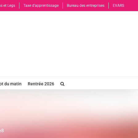
s et Legs
Taxe d’apprentissage
Bureau des entreprises
EVARS
t du matin
Rentrée 2026
e8