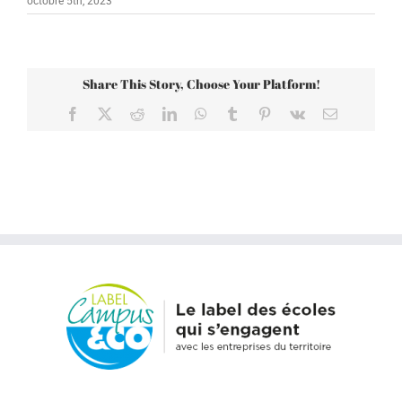
octobre 5th, 2023
Share This Story, Choose Your Platform!
Facebook
X
Reddit
LinkedIn
WhatsApp
Tumblr
Pinterest
Vk
Email