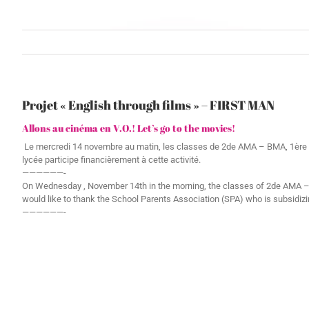
Projet « English through films » – FIRST MAN
Allons au cinéma en V.O.! Let’s go to the movies!
Le mercredi 14 novembre au matin, les classes de 2de AMA – BMA, 1ère A
lycée participe financièrement à cette activité.
——————-
On Wednesday , November 14th in the morning, the classes of 2de AMA – B
would like to thank the School Parents Association (SPA) who is subsidizing
——————-