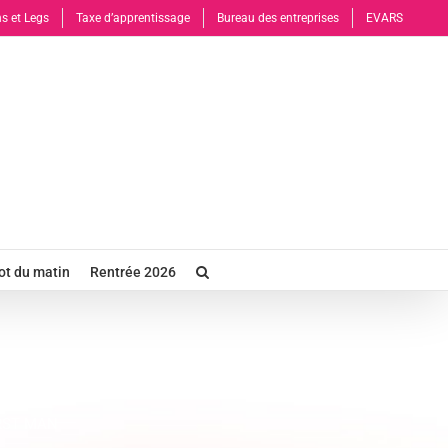
s et Legs
Taxe d’apprentissage
Bureau des entreprises
EVARS
t du matin
Rentrée 2026
» – FIRST MAN
FIRST MAN