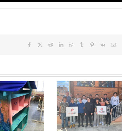
Facebook
X
Reddit
LinkedIn
WhatsApp
Tumblr
Pinterest
Vk
Email
Découvrez « OSKOUR ! », le
jeu qui sauve des vies