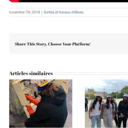
novembre 7th, 2018
|
Sorties et travaux d'élèves
Share This Story, Choose Your Platform!
Articles similaires
Don Bosco – La vie n’a pas
Sortie d’in
de valeur que si elle est un
Fr
feu sans cesse renaissant.