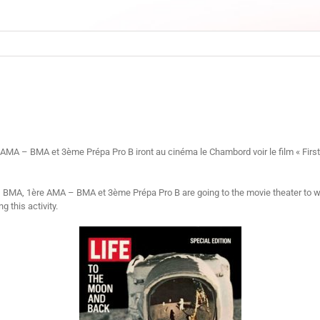
MA – BMA et 3ème Prépa Pro B iront au cinéma le Chambord voir le film « First
MA, 1ère AMA – BMA et 3ème Prépa Pro B are going to the movie theater to watch
 this activity.