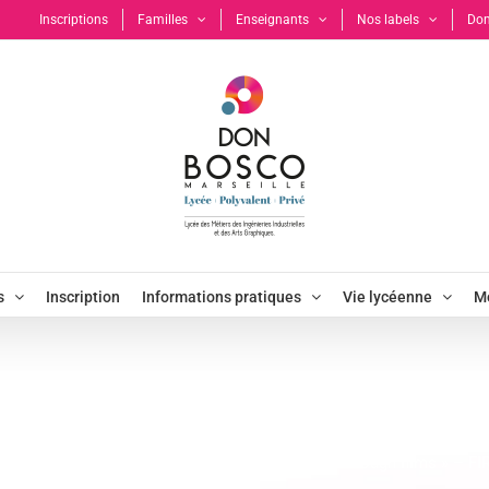
Inscriptions
Familles
Enseignants
Nos labels
Don
s
Inscription
Informations pratiques
Vie lycéenne
Mo
lish through films 
Sorties et travaux d'élèves
Projet « English through films » – 