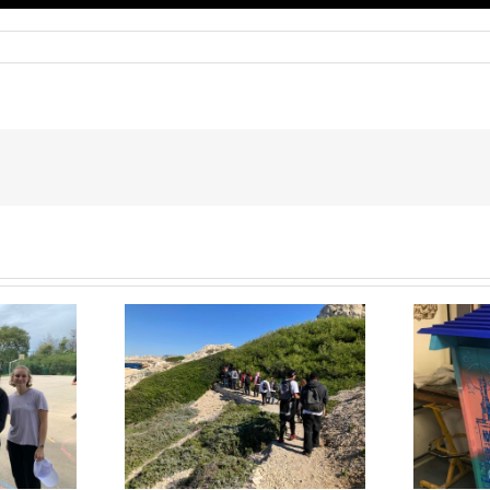
Quelques réalisations de
nos futurs menuisiers en
tégration au
collaboration avec la
ioul
section de BMA Option
décor peint