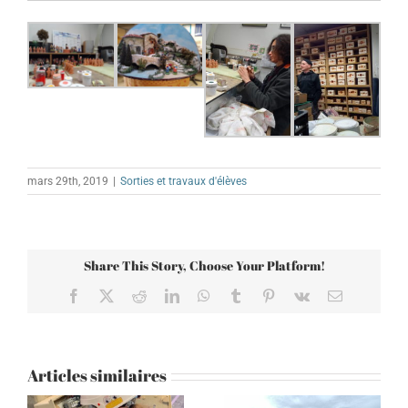
mars 29th, 2019
|
Sorties et travaux d'élèves
Share This Story, Choose Your Platform!
Facebook
X
Reddit
LinkedIn
WhatsApp
Tumblr
Pinterest
Vk
Email
Articles similaires