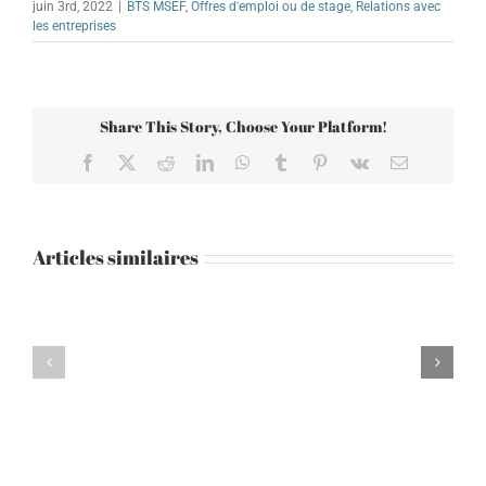
juin 3rd, 2022
|
BTS MSEF
,
Offres d'emploi ou de stage
,
Relations avec
les entreprises
Share This Story, Choose Your Platform!
Facebook
X
Reddit
LinkedIn
WhatsApp
Tumblr
Pinterest
Vk
Email
Articles similaires
Offre
Offre
d’emploi
d’emploi
pour
pour
la
Visite atelier RTM
BTS
maintenance
électrotechnique
des
ou
systèmes
MSP
SSI